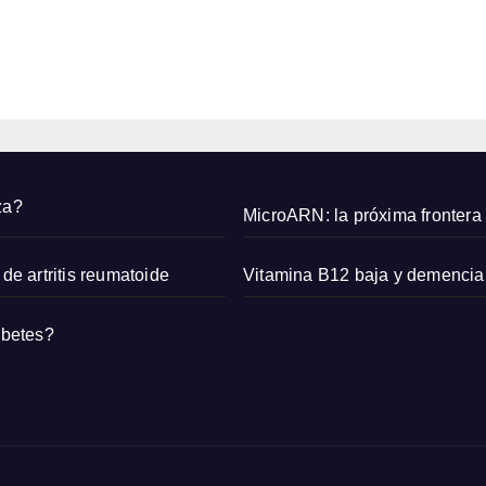
uista
2026
n el
a
Sáhar
EDITOR
e
a en
carrer
a
feme
r
nina
za?
MicroARN: la próxima frontera 
de artritis reumatoide
Vitamina B12 baja y demencia
abetes?