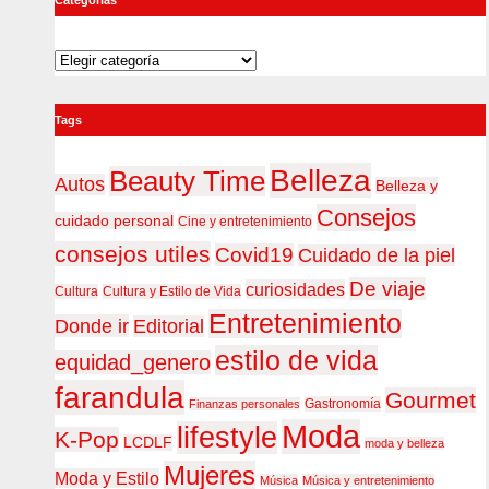
Categorías
Tags
Belleza
Beauty Time
Autos
Belleza y
Consejos
cuidado personal
Cine y entretenimiento
consejos utiles
Covid19
Cuidado de la piel
De viaje
curiosidades
Cultura
Cultura y Estilo de Vida
Entretenimiento
Donde ir
Editorial
estilo de vida
equidad_genero
farandula
Gourmet
Gastronomía
Finanzas personales
Moda
lifestyle
K-Pop
LCDLF
moda y belleza
Mujeres
Moda y Estilo
Música
Música y entretenimiento