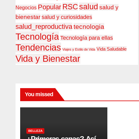
RSC
salud
Popular
salud y
Negocios
bienestar
salud y curiosidades
salud_reproductiva
tecnologia
Tecnología
Tecnología para ellas
Tendencias
Vida Saludable
Viajes y Estilo de Vida
Vida y Bienestar
You missed
BELLEZA
Cóm
o
lavar
AGO
tu
cabe
6,
BELLEZA
¿Primeras canas? Así