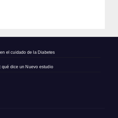
s
2026
para
prob
EDITOR
ar en
agost
o
2026
en el cuidado de la Diabetes
: qué dice un Nuevo estudio