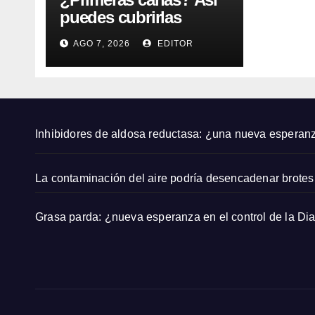
lo de
2026
puedes cubrirlas
la
desde casa con un
form
AGO 7, 2026
EDITOR
EDITOR
acabado natural
corr
cta
segú
n un
expe
Inhibidores de aldosa reductasa: ¿una nueva esperan
to
La contaminación del aire podría desencadenar brotes 
Grasa parda: ¿nueva esperanza en el control de la Di