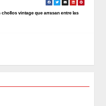
chollos vintage que arrasan entre las
MODA
Keke
Palm
er y
AGO
su