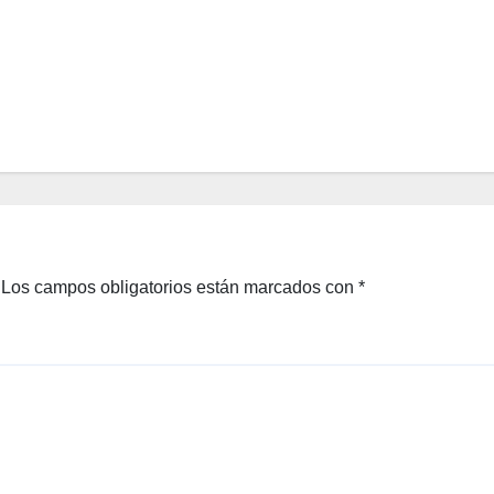
o que
6,
amab
2026
an
Grac
EDITOR
e
Kelly
y
Lady
Di
Los campos obligatorios están marcados con
*