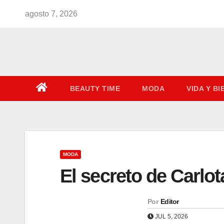
Saltar
agosto 7, 2026
al
contenido
BEAUTY TIME
MODA
VIDA Y B
MODA
El secreto de Carlo
Por
Editor
JUL 5, 2026