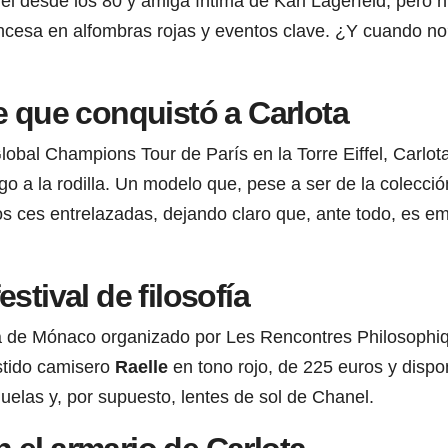
l desde los 80 y amiga íntima de Karl Lagerfeld, pero nu
rancesa en alfombras rojas y eventos clave. ¿Y cuando 
e que conquistó a Carlota
lobal Champions Tour de París en la Torre Eiffel, Carlot
rgo a la rodilla. Un modelo que, pese a ser de la colecc
s ces entrelazadas, dejando claro que, ante todo, es e
stival de filosofía
osofía de Mónaco organizado por Les Rencontres Philosop
estido camisero
Raelle
en tono rojo, de 225 euros y dispo
uelas y, por supuesto, lentes de sol de Chanel.