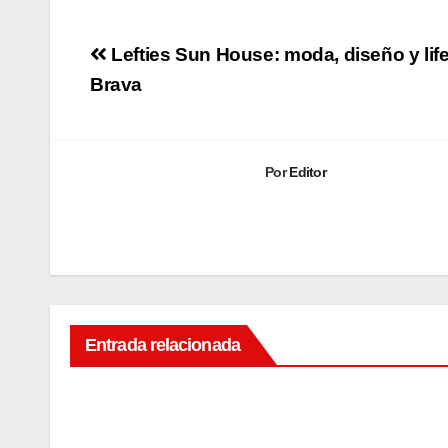
Navegación
Lefties Sun House: moda, diseño y life
de
Brava
entradas
Por
Editor
Entrada relacionada
MODA
3
vesti
dos
AGO
largo