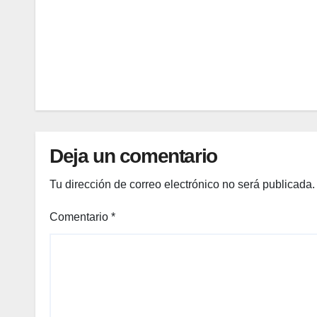
s de
6,
Zara
2026
que
qued
EDITOR
an
bien
con
sand
Deja un comentario
alias
plana
Tu dirección de correo electrónico no será publicada.
s y
capaz
Comentario
*
os
pequ
eños