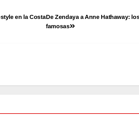
style en la Costa
De Zendaya a Anne Hathaway: los 
famosas
MODA
El
baña
dor
AGO
negr