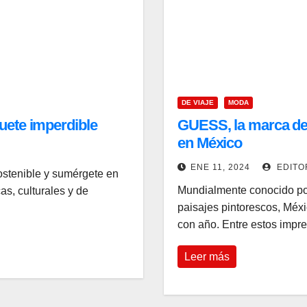
DE VIAJE
MODA
uete imperdible
GUESS, la marca de 
en México
ENE 11, 2024
EDITO
ostenible y sumérgete en
Mundialmente conocido por
s, culturales y de
paisajes pintorescos, Méxi
con año. Entre estos impr
Leer más