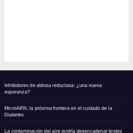
dos
2026
AGO
largo
s de
6,
Zara
2026
que
qued
EDITOR
an
bien
con
sand
alias
plana
Inhibidores de aldosa reductasa: ¿una nueva
s y
esperanza?
capaz
os
MicroARN: la próxima frontera en el cuidado de la
pequ
Diabetes
eños
La contaminación del aire podría desencadenar brotes