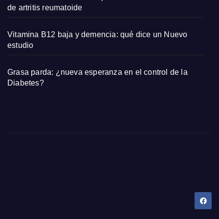
de artritis reumatoide
Vitamina B12 baja y demencia: qué dice un Nuevo
estudio
Grasa parda: ¿nueva esperanza en el control de la
Diabetes?
Dany Tips
Salud, Belleza, Bienestar y más…