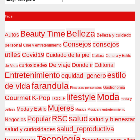
Tags
Belleza
Beauty Time
Autos
Belleza y cuidado
Consejos
consejos
personal
Cine y entretenimiento
utiles
Covid19
Cuidado de la piel
Cultura
Cultura y Estilo
De viaje
Donde ir
Editorial
curiosidades
de Vida
estilo
Entretenimiento
equidad_genero
farandula
de vida
Gastronomía
Finanzas personales
Moda
lifestyle
Gourmet
K-Pop
LCDLF
moda y
Mujeres
Moda y Estilo
belleza
Música
Música y entretenimiento
RSC
salud
Popular
salud y bienestar
Negocios
salud_reproductiva
salud y curiosidades
Tecnología
tecnologia