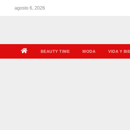
Saltar
agosto 6, 2026
al
contenido
BEAUTY TIME
MODA
VIDA Y B
o
r
g
a
n
i
z