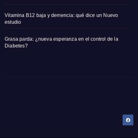
Vitamina B12 baja y demencia: qué dice un Nuevo
estudio
Grasa parda: ¿nueva esperanza en el control de la
Diabetes?
Dany Tips
Salud, Belleza, Bienestar y más…