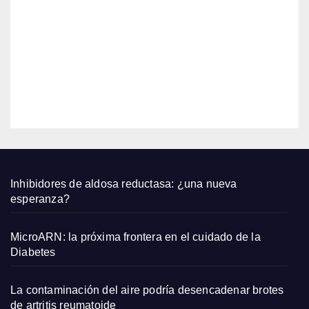
2026
AGO
largo
s de
6,
Zara
2026
que
qued
EDITOR
an
bien
con
sand
alias
plana
Inhibidores de aldosa reductasa: ¿una nueva
s y
esperanza?
capaz
os
MicroARN: la próxima frontera en el cuidado de la
pequ
Diabetes
eños
La contaminación del aire podría desencadenar brotes
de artritis reumatoide