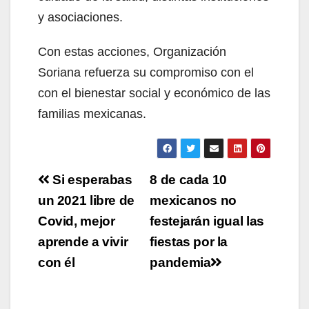
y asociaciones.
Con estas acciones, Organización
Soriana refuerza su compromiso con el
con el bienestar social y económico de las
familias mexicanas.
Navegación
Si esperabas
8 de cada 10
de
un 2021 libre de
mexicanos no
Covid, mejor
festejarán igual las
entradas
aprende a vivir
fiestas por la
con él
pandemia