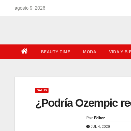
Saltar
agosto 9, 2026
al
contenido
BEAUTY TIME
MODA
VIDA Y B
SALUD
¿Podría Ozempic re
Por
Editor
JUL 4, 2026