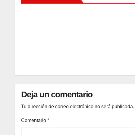
¿Y si
sí?
Fund
AGO
ación
MSI
5,
invita
2026
a
hacer
EDITOR
se
prue
bas
de
Deja un comentario
ITS
tras
Tu dirección de correo electrónico no será publicada.
la
temp
Comentario
*
orada
futbo