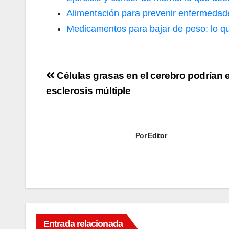
Alimentación para prevenir enfermedade
Medicamentos para bajar de peso: lo qu
Navegación
Células grasas en el cerebro podrían 
de
esclerosis múltiple
entradas
Por
Editor
Entrada relacionada
SALUD