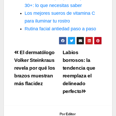
30+: lo que necesitas saber
Los mejores sueros de vitamina C
para iluminar tu rostro
Rutina facial antiedad paso a paso
Navegación
El dermatólogo
Labios
de
Volker Steinkraus
borrosos: la
revela por qué los
tendencia que
entradas
brazos muestran
reemplaza el
más flacidez
delineado
perfecto
Por
Editor