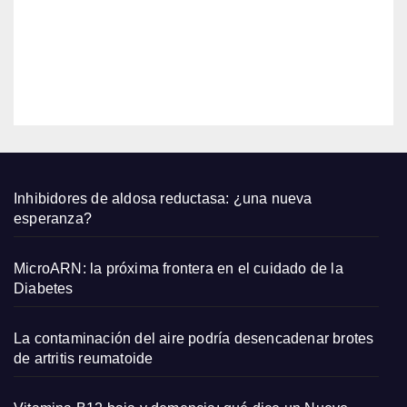
jabalí
2026
para
un
EDITOR
cabel
lo
salud
able
Inhibidores de aldosa reductasa: ¿una nueva
esperanza?
MicroARN: la próxima frontera en el cuidado de la
Diabetes
La contaminación del aire podría desencadenar brotes
de artritis reumatoide