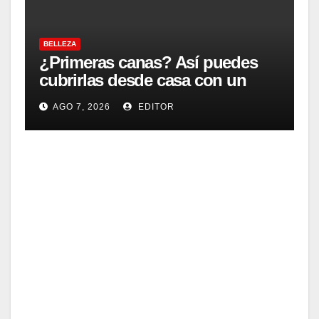
able
BELLEZA
¿Primeras canas? Así puedes
cubrirlas desde casa con un
acabado natural
AGO 7, 2026
EDITOR
BELLEZA
Cóm
o
lavar
AGO
tu
cabel
6,
lo de
2026
la
forma
EDITOR
corre
cta
segú