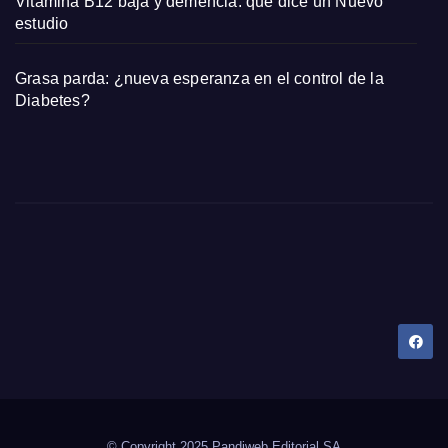
Vitamina B12 baja y demencia: qué dice un Nuevo
estudio
Grasa parda: ¿nueva esperanza en el control de la
Diabetes?
Dany Tips
Salud, Belleza, Bienestar y más…
© Copyright 2025 Pandiweb Editorial SA