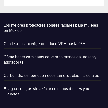
emba
razo
y su
amor
por
Los mejores protectores solares faciales para mujeres
las
en México
come
dias
Chicle anticancerígeno reduce VPH hasta 93%
romá
ntica
Cómo hacer caminatas de verano menos calurosas y
s
agotadoras
Carbohidratos: por qué necesitan etiquetas más claras
El agua con gas sin azúcar cuida tus dientes y tu
Diabetes