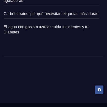
agotadoras
Carbohidratos: por qué necesitan etiquetas más claras
El agua con gas sin azúcar cuida tus dientes y tu
Diabetes
Dany Tips
Salud, Belleza, Bienestar y más…