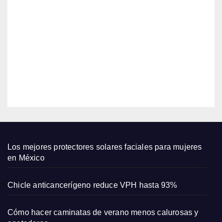
er
Port
Wom
AGO
man
an
revel
5,
está
a su
2026
en
biene
$18
star
EDITOR
en el
emba
razo
y su
amor
por
Los mejores protectores solares faciales para mujeres
las
en México
come
dias
Chicle anticancerígeno reduce VPH hasta 93%
romá
ntica
Cómo hacer caminatas de verano menos calurosas y
s