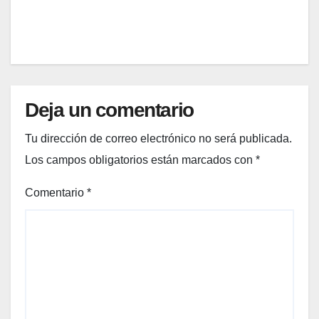
EDITOR
otros,
el
Puebl
o’?
Deja un comentario
Tu dirección de correo electrónico no será publicada.
Los campos obligatorios están marcados con
*
Comentario
*