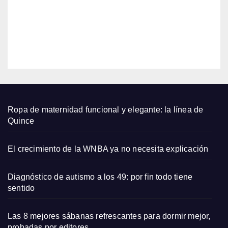
jabalí
2026
para
un
EDITOR
cabel
lo
salud
able
Ropa de maternidad funcional y elegante: la línea de
Quince
El crecimiento de la WNBA ya no necesita explicación
Diagnóstico de autismo a los 49: por fin todo tiene
sentido
Las 8 mejores sábanas refrescantes para dormir mejor,
probadas por editores