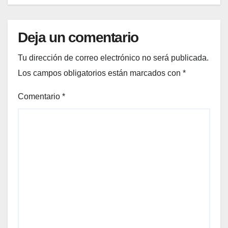
giftin
g
Deja un comentario
para
tu
Tu dirección de correo electrónico no será publicada.
amig
a
Los campos obligatorios están marcados con
*
más
Comentario
*
welln
ess