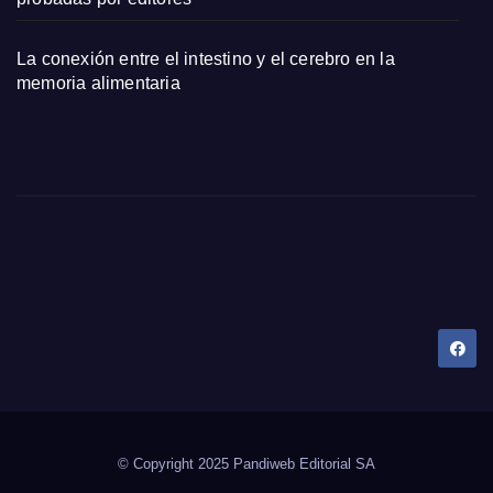
La conexión entre el intestino y el cerebro en la
memoria alimentaria
Dany Tips
Salud, Belleza, Bienestar y más…
© Copyright 2025 Pandiweb Editorial SA