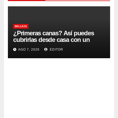
BELLEZA
¿Primeras canas? Así puedes
cubrirlas desde casa con un
acabado natural
AGO 7, 2026
EDITOR
BELLEZA
Cóm
o
lavar
AGO
tu
cabel
6,
lo de
2026
la
forma
EDITOR
MUJERES
corre
Ciclis
cta