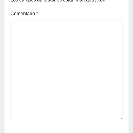
a
más
Comentario
*
welln
ess