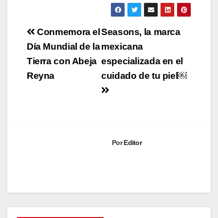
Navegación
Conmemora el
Seasons, la marca
de
Día Mundial de la
mexicana
Tierra con Abeja
especializada en el
entradas
Reyna
cuidado de tu piel￼
Por
Editor