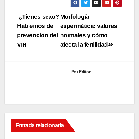
Navegación
¿Tienes sexo?
Morfología
de
Hablemos de
espermática: valores
prevención del
normales y cómo
entradas
VIH
afecta la fertilidad
Por
Editor
Entrada relacionada
SALUD_REPRODUCTIVA
Logr