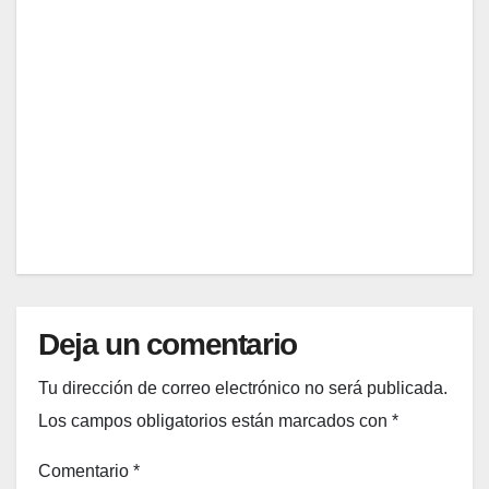
na de
ciclo
diseñ
mens
JUL
ador”
trual:
¿qué
23,
ocurr
2026
e en
cada
EDITOR
fase?
Deja un comentario
Tu dirección de correo electrónico no será publicada.
Los campos obligatorios están marcados con
*
Comentario
*