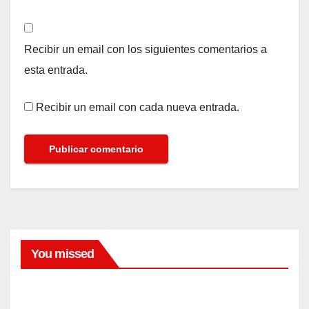
Recibir un email con los siguientes comentarios a
esta entrada.
Recibir un email con cada nueva entrada.
You missed
FARANDULA
El
dram
a de