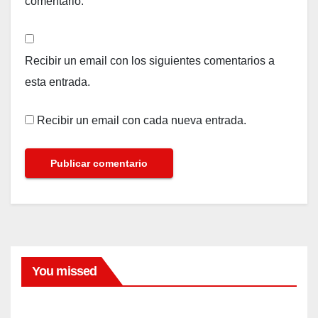
comentario.
Recibir un email con los siguientes comentarios a
esta entrada.
Recibir un email con cada nueva entrada.
You missed
FARANDULA
El
dram