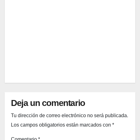
os
proto
de
mexi
colo
comp
DIC
cano
de la
ras
s esta
llega
salud
20,
temp
da
able
2025
orada
elega
para
.
nte (y
tu
EDITOR
qué
prime
llevar
r ida
)
al
super
merc
ado
Deja un comentario
en
enero
Tu dirección de correo electrónico no será publicada.
Los campos obligatorios están marcados con
*
Comentario
*