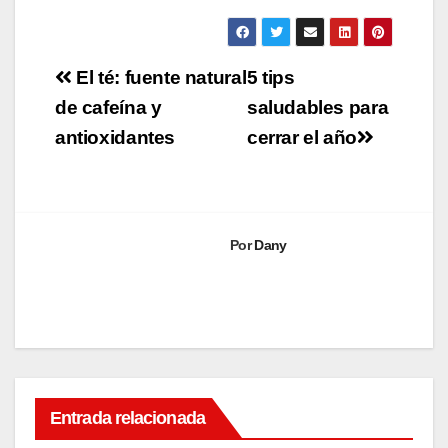
Navegación
El té: fuente natural
5 tips
de
de cafeína y
saludables para
antioxidantes
cerrar el año
entradas
Por
Dany
VIDA Y
Entrada relacionada
BIENESTAR
Esca