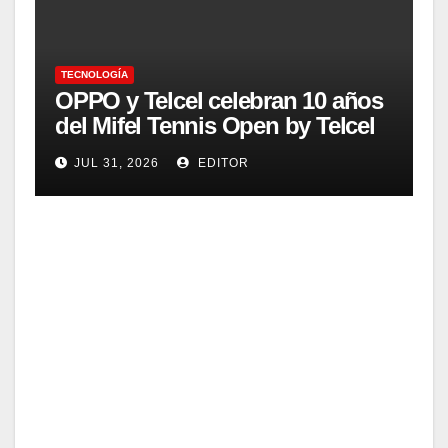
TECNOLOGÍA
OPPO y Telcel celebran 10 años
del Mifel Tennis Open by Telcel
OPPO con innovación y
JUL 31, 2026
EDITOR
conectividad
TECNOLOGÍA
Zenb
ook
A16:
JUL
much
o
30,
más
2026
que
una
EDITOR
lapto
TECNOLOGÍA
p,
La