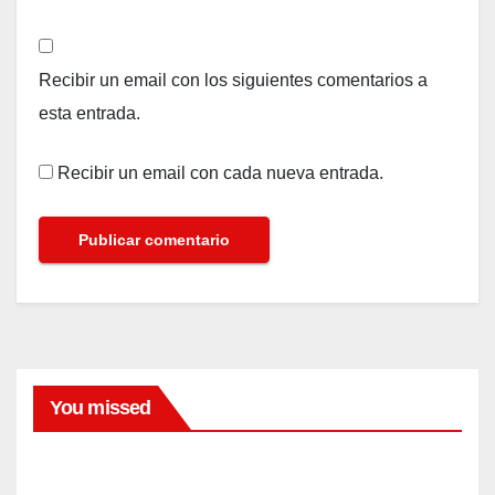
Recibir un email con los siguientes comentarios a
esta entrada.
Recibir un email con cada nueva entrada.
You missed
FARANDULA
El
dram
a de