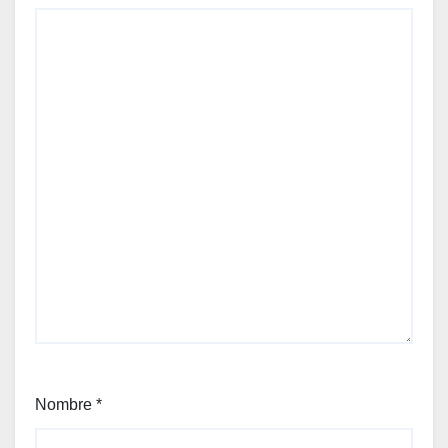
nece
sitan
las
empr
esas
para
adopt
ar IA
Nombre
*