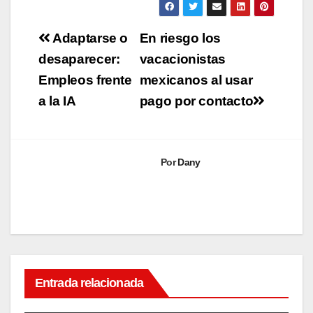
Navegación
Adaptarse o
En riesgo los
de
desaparecer:
vacacionistas
Empleos frente
mexicanos al usar
entradas
a la IA
pago por contacto
Por
Dany
Entrada relacionada