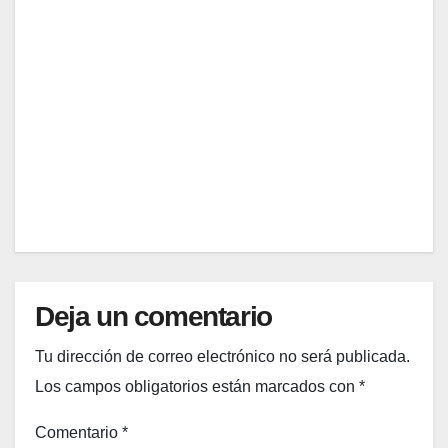
una
dema
nuev
nda
JUL
a
de
aliad
ingen
29,
a con
ieros
2026
IA
de
datos
EDITOR
crece
un
32%
y
pone
presi
Deja un comentario
ón
sobre
Tu dirección de correo electrónico no será publicada.
el
Los campos obligatorios están marcados con
*
talent
o que
Comentario
*