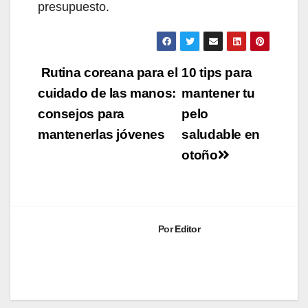
presupuesto.
Navegación
Rutina coreana para el
10 tips para
de
cuidado de las manos:
mantener tu
consejos para
pelo
entradas
mantenerlas jóvenes
saludable en
otoño
Por
Editor