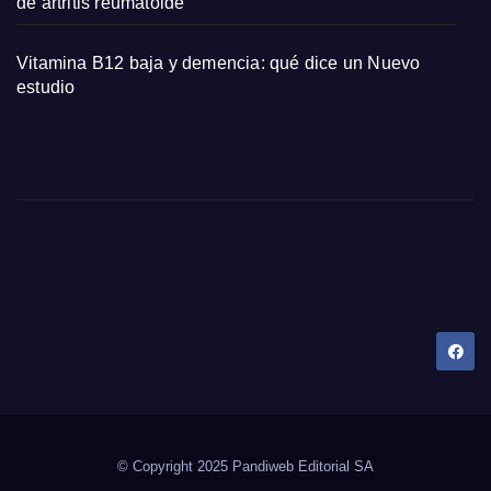
de artritis reumatoide
Vitamina B12 baja y demencia: qué dice un Nuevo
estudio
Dany Tips
Salud, Belleza, Bienestar y más…
© Copyright 2025 Pandiweb Editorial SA