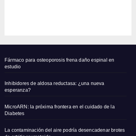
para
un
EDITOR
cabel
lo
salud
able
Fármaco para osteoporosis frena daño espinal en
estudio
Inhibidores de aldosa reductasa: ¿una nueva
esperanza?
MicroARN: la próxima frontera en el cuidado de la
Diabetes
La contaminación del aire podría desencadenar brotes