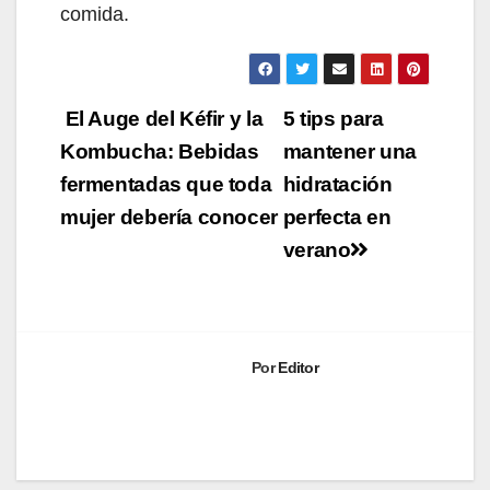
comida.
Navegación
El Auge del Kéfir y la
5 tips para
de
Kombucha: Bebidas
mantener una
fermentadas que toda
hidratación
entradas
mujer debería conocer
perfecta en
verano
Por
Editor