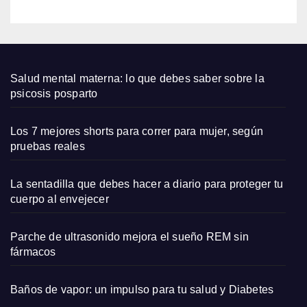
noctu
rna
con
estrel
las
Salud mental materna: lo que debes saber sobre la
psicosis posparto
Los 7 mejores shorts para correr para mujer, según
pruebas reales
La sentadilla que debes hacer a diario para proteger tu
cuerpo al envejecer
Parche de ultrasonido mejora el sueño REM sin
fármacos
Baños de vapor: un impulso para tu salud y Diabetes