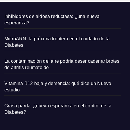
sand
alias
plana
Inhibidores de aldosa reductasa: ¿una nueva
s y
esperanza?
capaz
os
MicroARN: la próxima frontera en el cuidado de la
pequ
Diabetes
eños
La contaminación del aire podría desencadenar brotes
de artritis reumatoide
Vitamina B12 baja y demencia: qué dice un Nuevo
estudio
Grasa parda: ¿nueva esperanza en el control de la
Diabetes?