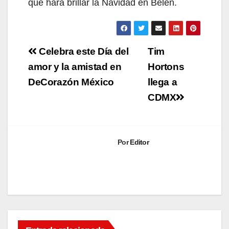
que hará brillar la Navidad en Belén.
Navegación
Celebra este Día del
Tim
de
amor y la amistad en
Hortons
DeCorazón México
llega a
entradas
CDMX
Por
Editor
ENTRETENIMIENTO