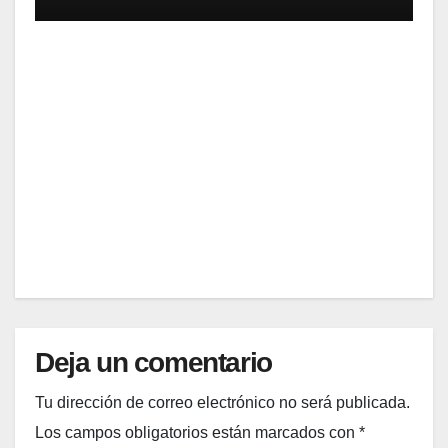
cano
ENTRETENIMIENTO
s
El
reto
de
JUL
Spide
r-
23,
Man:
2026
Un
Nuev
EDITOR
o Día:
super
ar los
1,910
millo
nes
Deja un comentario
de
dólar
Tu dirección de correo electrónico no será publicada.
es
Los campos obligatorios están marcados con
*