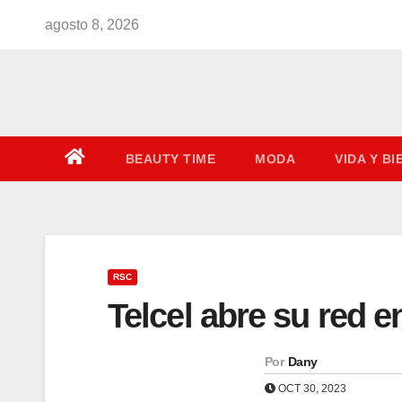
Saltar
agosto 8, 2026
al
contenido
BEAUTY TIME
MODA
VIDA Y B
RSC
Telcel abre su red 
Por
Dany
OCT 30, 2023