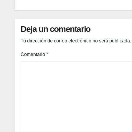
home
naje
a
Deja un comentario
pione
ros
Tu dirección de correo electrónico no será publicada.
mun
diale
Comentario
*
s que
impul
san
el
progr
eso