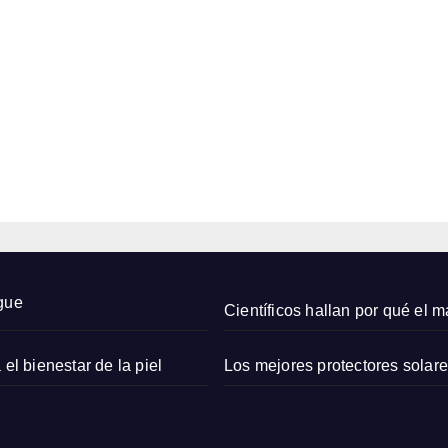
diseñ
os de
AGO
s
uñas
q
corta
6,
s
2026
para
r
prob
EDITOR
ar en
r
agost
o
2026
gue
Científicos hallan por qué el
 el bienestar de la piel
Los mejores protectores solar