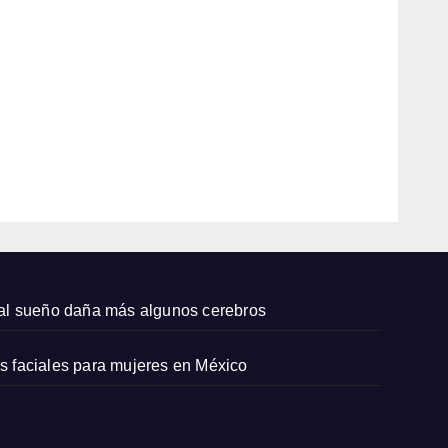
vesti
dos
AGO
largo
s de
6,
Zara
2026
que
qued
EDITOR
an
bien
con
sand
alias
plana
 mal sueño daña más algunos cerebros
s y
capaz
es faciales para mujeres en México
os
pequ
eños