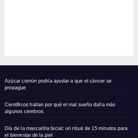
largo
s de
6,
Zara
2026
que
qued
EDITOR
an
bien
con
sand
alias
plana
Azúcar común podría ayudar a que el cáncer se
s y
propague
capaz
os
Científicos hallan por qué el mal sueño daña más
pequ
algunos cerebros
eños
Día de la mascarilla facial: un ritual de 15 minutos para
el bienestar de la piel