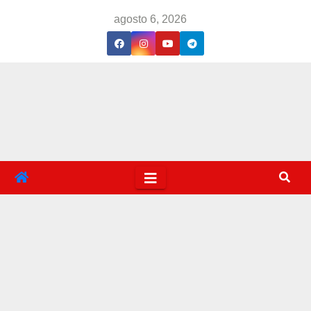
Saltar
agosto 6, 2026
al
contenido
Rizo
s
Curls