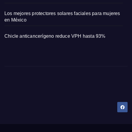
Los mejores protectores solares faciales para mujeres
en México
Chicle anticancerígeno reduce VPH hasta 93%
Dany Tips
Salud, Belleza, Bienestar y más…