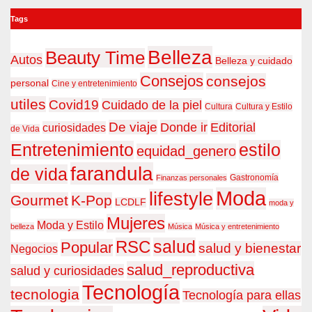
Tags
Belleza
Beauty Time
Autos
Belleza y cuidado
Consejos
consejos
personal
Cine y entretenimiento
utiles
Covid19
Cuidado de la piel
Cultura
Cultura y Estilo
De viaje
Donde ir
Editorial
curiosidades
de Vida
estilo
Entretenimiento
equidad_genero
farandula
de vida
Gastronomía
Finanzas personales
Moda
lifestyle
Gourmet
K-Pop
LCDLF
moda y
Mujeres
Moda y Estilo
belleza
Música
Música y entretenimiento
RSC
salud
Popular
salud y bienestar
Negocios
salud_reproductiva
salud y curiosidades
Tecnología
tecnologia
Tecnología para ellas