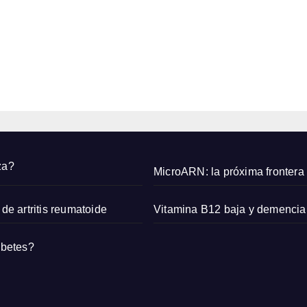
s
uñas
q
corta
6,
s
2026
para
r
prob
EDITOR
ar en
r
agost
o
2026
za?
MicroARN: la próxima frontera 
de artritis reumatoide
Vitamina B12 baja y demencia
abetes?