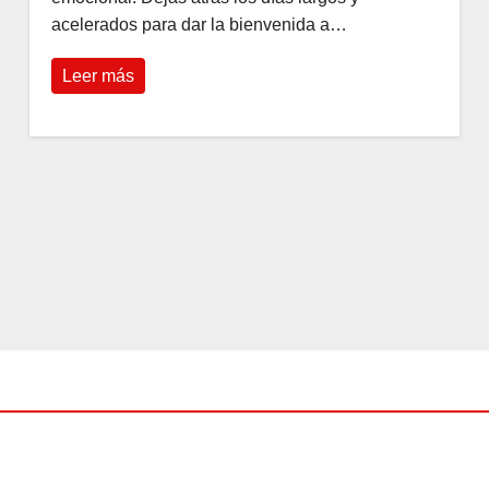
acelerados para dar la bienvenida a…
Leer más
S
BELLEZA
s
12
diseñ
os de
AGO