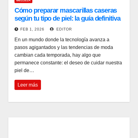
BELLEZA
Cómo preparar mascarillas caseras
según tu tipo de piel: la guía definitiva
para un ritual de belleza personalizado
FEB 1, 2026
EDITOR
En un mundo donde la tecnología avanza a
pasos agigantados y las tendencias de moda
cambian cada temporada, hay algo que
permanece constante: el deseo de cuidar nuestra
piel de…
Leer más