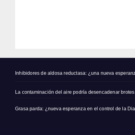
tu
ñola
cabel
6,
con
6,
lo de
uista
2026
2026
la
n el
forma
Sáha
EDITOR
EDITOR
corre
a en
cta
carre
segú
a
n un
feme
exper
nina
Inhibidores de aldosa reductasa: ¿una nueva esperan
to
La contaminación del aire podría desencadenar brotes 
Grasa parda: ¿nueva esperanza en el control de la Di