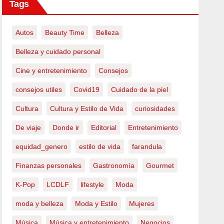
Tags
Autos
Beauty Time
Belleza
Belleza y cuidado personal
Cine y entretenimiento
Consejos
consejos utiles
Covid19
Cuidado de la piel
Cultura
Cultura y Estilo de Vida
curiosidades
De viaje
Donde ir
Editorial
Entretenimiento
equidad_genero
estilo de vida
farandula
Finanzas personales
Gastronomía
Gourmet
K-Pop
LCDLF
lifestyle
Moda
moda y belleza
Moda y Estilo
Mujeres
Música
Música y entretenimiento
Negocios