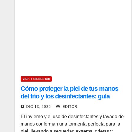
VIDA Y BIENESTAR
Cómo proteger la piel de tus manos
del frío y los desinfectantes: guía
dermatológica
DIC 13, 2025
EDITOR
El invierno y el uso de desinfectantes y lavado de
manos conforman una tormenta perfecta para la
piel, llevando a sequedad extrema, grietas y