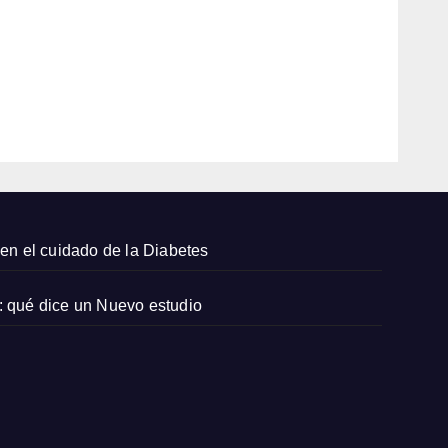
largo
s de
6,
Zara
2026
que
qued
EDITOR
an
bien
con
sand
alias
plana
en el cuidado de la Diabetes
s y
capaz
: qué dice un Nuevo estudio
os
pequ
eños