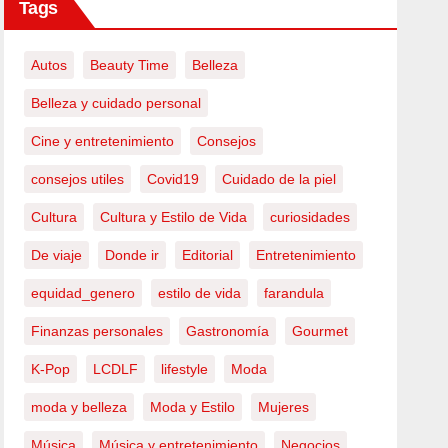
Tags
Autos
Beauty Time
Belleza
Belleza y cuidado personal
Cine y entretenimiento
Consejos
consejos utiles
Covid19
Cuidado de la piel
Cultura
Cultura y Estilo de Vida
curiosidades
De viaje
Donde ir
Editorial
Entretenimiento
equidad_genero
estilo de vida
farandula
Finanzas personales
Gastronomía
Gourmet
K-Pop
LCDLF
lifestyle
Moda
moda y belleza
Moda y Estilo
Mujeres
Música
Música y entretenimiento
Negocios