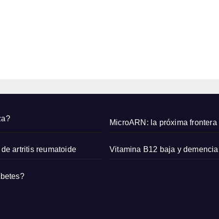
de
zapat
8,
l
os
2026
locos
en
EDITOR
b
Cope
nhag
ue:
e
¡dedo
o
s al
za?
aire!
MicroARN: la próxima frontera 
a
de artritis reumatoide
Vitamina B12 baja y demencia
abetes?