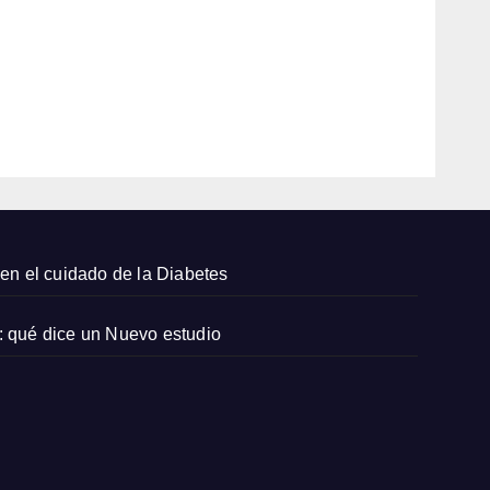
na: el
estilo
8,
ibice
2026
nco
desp
EDITOR
ués
de
los
70
con
un
en el cuidado de la Diabetes
mon
o
: qué dice un Nuevo estudio
blanc
o