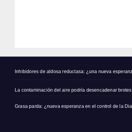
gira
ham
Luck
8,
y
8,
y Me:
Nico
2026
2026
sana
a
ndo a
Peltz
EDITOR
EDITOR
nuest
cam
ra
ian
niña
su
interi
aniv
or
rsari
Inhibidores de aldosa reductasa: ¿una nueva esperan
de
bod
s
La contaminación del aire podría desencadenar brotes 
Grasa parda: ¿nueva esperanza en el control de la Di