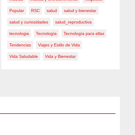
Popular
RSC
salud
salud y bienestar
salud y curiosidades
salud_reproductiva
tecnologia
Tecnología
Tecnología para ellas
Tendencias
Viajes y Estilo de Vida
Vida Saludable
Vida y Bienestar
FARANDULA
Carm
en
Loma
AGO