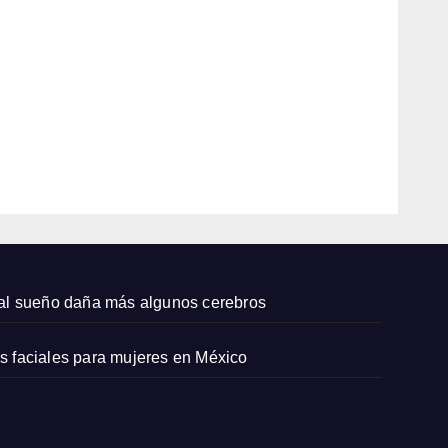
de la
masc
AGO
arilla
facial
6,
: el
2026
ritual
de 15
EDITOR
minut
os
para
cons
entir
tu
 mal sueño daña más algunos cerebros
piel
es faciales para mujeres en México