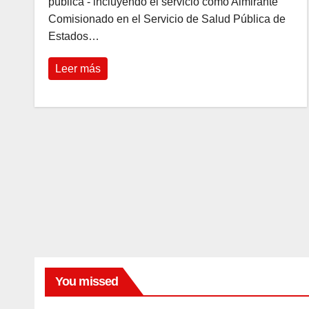
pública - incluyendo el servicio como Almirante
Comisionado en el Servicio de Salud Pública de
Estados…
Leer más
You missed
MODA
BELLEZA
El
Los 