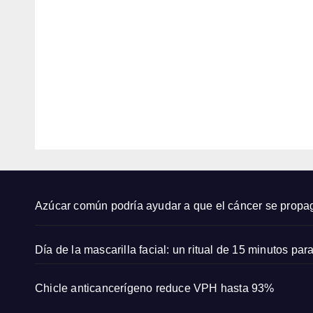
baña
mejo
dor
es
AGO
AGO
negr
corte
o que
6,
s de
6,
amab
cabe
2026
2026
an
lo
Grac
cort
EDITOR
EDITOR
e
para
Kelly
muje
y
es d
Lady
50+
Di
en
Azúcar común podría ayudar a que el cáncer se propa
2026
Día de la mascarilla facial: un ritual de 15 minutos para
Chicle anticancerígeno reduce VPH hasta 93%