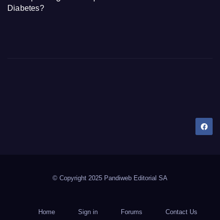
Diabetes?
Dany Tips
Salud, Belleza, Bienestar y más…
© Copyright 2025 Pandiweb Editorial SA
Home
Sign in
Forums
Contact Us