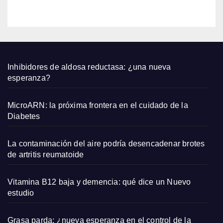
an
bien
con
sand
alias
plana
Inhibidores de aldosa reductasa: ¿una nueva
s y
esperanza?
capaz
os
MicroARN: la próxima frontera en el cuidado de la
pequ
Diabetes
eños
La contaminación del aire podría desencadenar brotes
de artritis reumatoide
Vitamina B12 baja y demencia: qué dice un Nuevo
estudio
Grasa parda: ¿nueva esperanza en el control de la