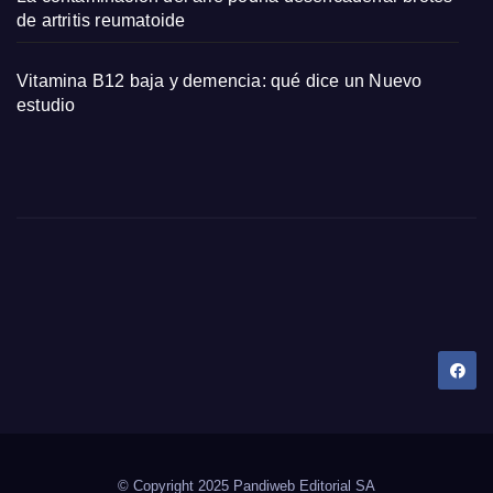
de artritis reumatoide
Vitamina B12 baja y demencia: qué dice un Nuevo
estudio
Dany Tips
Salud, Belleza, Bienestar y más…
© Copyright 2025 Pandiweb Editorial SA