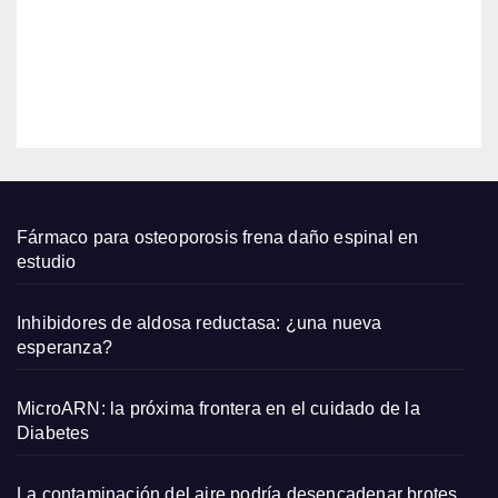
jabalí
2026
para
un
EDITOR
cabel
lo
salud
able
Fármaco para osteoporosis frena daño espinal en
estudio
Inhibidores de aldosa reductasa: ¿una nueva
esperanza?
MicroARN: la próxima frontera en el cuidado de la
Diabetes
La contaminación del aire podría desencadenar brotes