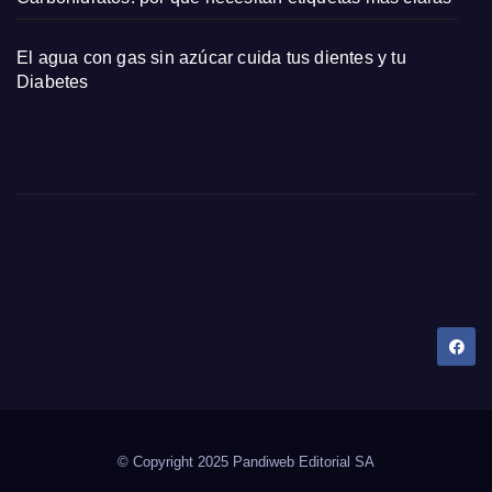
El agua con gas sin azúcar cuida tus dientes y tu
Diabetes
Dany Tips
Salud, Belleza, Bienestar y más…
© Copyright 2025 Pandiweb Editorial SA