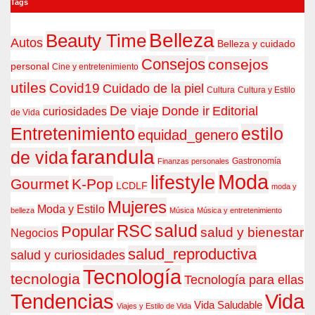
Tags
Belleza
Beauty Time
Autos
Belleza y cuidado
Consejos
consejos
personal
Cine y entretenimiento
utiles
Covid19
Cuidado de la piel
Cultura
Cultura y Estilo
De viaje
Donde ir
Editorial
curiosidades
de Vida
estilo
Entretenimiento
equidad_genero
farandula
de vida
Gastronomía
Finanzas personales
Moda
lifestyle
Gourmet
K-Pop
LCDLF
moda y
Mujeres
Moda y Estilo
belleza
Música
Música y entretenimiento
RSC
salud
Popular
salud y bienestar
Negocios
salud_reproductiva
salud y curiosidades
Tecnología
tecnologia
Tecnología para ellas
Tendencias
Vida
Vida Saludable
Viajes y Estilo de Vida