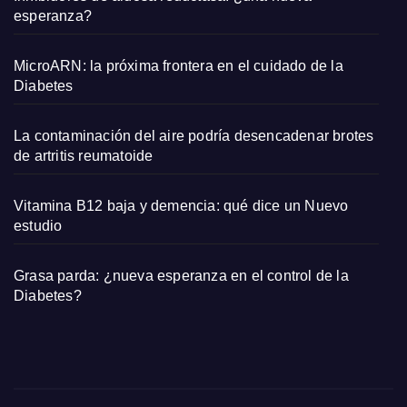
s y
esperanza?
capaz
os
MicroARN: la próxima frontera en el cuidado de la
pequ
Diabetes
eños
La contaminación del aire podría desencadenar brotes
de artritis reumatoide
Vitamina B12 baja y demencia: qué dice un Nuevo
estudio
Grasa parda: ¿nueva esperanza en el control de la
Diabetes?