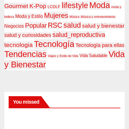
Moda
lifestyle
Gourmet
K-Pop
LCDLF
moda y
Mujeres
Moda y Estilo
belleza
Música
Música y entretenimiento
RSC
salud
Popular
salud y bienestar
Negocios
salud_reproductiva
salud y curiosidades
Tecnología
tecnologia
Tecnología para ellas
Tendencias
Vida
Vida Saludable
Viajes y Estilo de Vida
y Bienestar
You missed
BELLEZA
Cóm
o
lavar
AGO