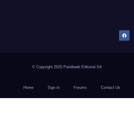
Dany Tips
Salud, Belleza, Bienestar y más…
© Copyright 2025 Pandiweb Editorial SA
Home
Sign in
Forums
Contact Us