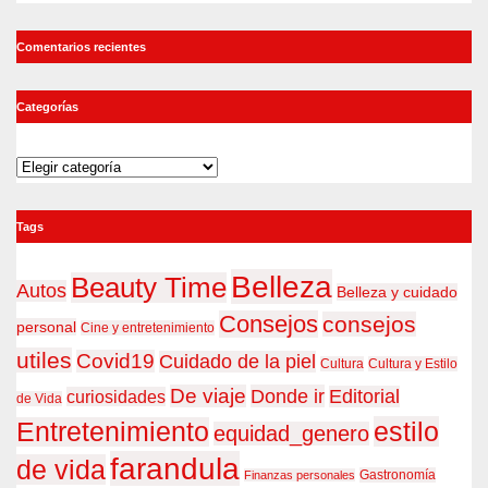
Comentarios recientes
Categorías
Categorías
Tags
Belleza
Beauty Time
Autos
Belleza y cuidado
Consejos
consejos
personal
Cine y entretenimiento
utiles
Covid19
Cuidado de la piel
Cultura
Cultura y Estilo
De viaje
Donde ir
Editorial
curiosidades
de Vida
estilo
Entretenimiento
equidad_genero
farandula
de vida
Gastronomía
Finanzas personales