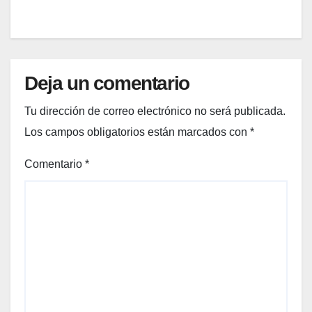
orada
n las
en
calles
Méxic
de
o
Méxic
o: la
Deja un comentario
fusió
n
Tu dirección de correo electrónico no será publicada.
perfe
Los campos obligatorios están marcados con
*
cta
entre
Comentario
*
lo
casu
al y
lo
sofist
icado