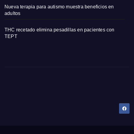
Nueva terapia para autismo muestra beneficios en
adultos
THC recetado elimina pesadillas en pacientes con
TEPT
Dany Tips
Salud, Belleza, Bienestar y más…