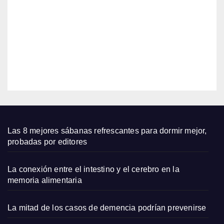
cerda
s de
8,
jabalí
2026
para
un
EDITOR
cabel
lo
salud
able
Las 8 mejores sábanas refrescantes para dormir mejor,
probadas por editores
La conexión entre el intestino y el cerebro en la
memoria alimentaria
La mitad de los casos de demencia podrían prevenirse