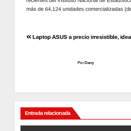
recientes del Instituto Nacional de Estadísti
más de 64,124 unidades comercializadas (de
Navegación
Laptop ASUS a precio irresistible, idea
de
entradas
Por
Dany
Entrada relacionada