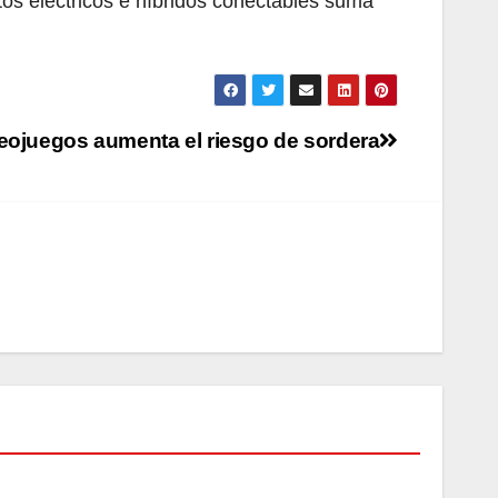
utos eléctricos e híbridos conectables suma
eojuegos aumenta el riesgo de sordera
TECNOLOGÍA
La
dema