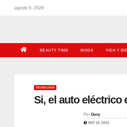
Saltar
agosto 6, 2026
al
contenido
BEAUTY TIME
MODA
VIDA Y B
TECNOLOGÍA
Si, el auto eléctrico
Por
Dany
SEP 19, 2024