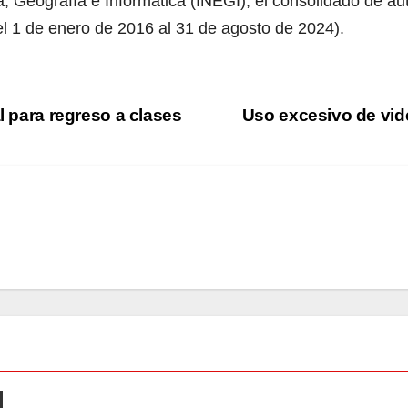
ca, Geografía e Informática (INEGI), el consolidado de a
l 1 de enero de 2016 al 31 de agosto de 2024).
l para regreso a clases
Uso excesivo de vid
TECNOLOGÍA
Zenb
ook