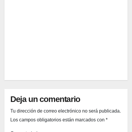
ron
La
esta
sarté
máqu
n
AGO
ina
antia
de
dhere
5,
hielo
nte
2026
raspa
más
do y
vendi
EDITOR
ahora
da de
tiene
Pione
17%
er
de
Wom
desc
an
uento
está
Deja un comentario
en
$18
Tu dirección de correo electrónico no será publicada.
Los campos obligatorios están marcados con
*