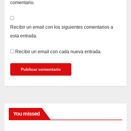
comentario.
Recibir un email con los siguientes comentarios a
esta entrada.
Recibir un email con cada nueva entrada.
You missed
FARANDULA
El
dram