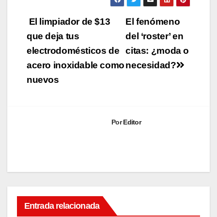
Navegación
El limpiador de $13
El fenómeno
de
que deja tus
del ‘roster’ en
electrodomésticos de
citas: ¿moda o
entradas
acero inoxidable como
necesidad?
nuevos
Por
Editor
Entrada relacionada
LIFESTYLE
Los