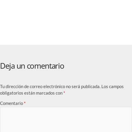
n IA
el talento que
necesitan las
ul 30, 2026
empresas para
itor
adoptar IA
Jul 29, 2026
Editor
Deja un comentario
Tu dirección de correo electrónico no será publicada.
Los campos
obligatorios están marcados con
*
Comentario
*