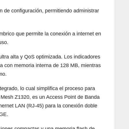
ón de configuración, permitiendo administrar
brico que permite la conexión a internet en
uso.
ltra alta y QoS optimizada. Los indicadores
nta con memoria interna de 128 MB, mientras
mo.
grado, lo cual simplifica el proceso para
ter Mesh Z1320, es un Access Point de Banda
hernet LAN (RJ-45) para la conexión doble
 GE.
nsiones compactas y una memoria flash de