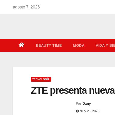
Saltar
agosto 7, 2026
al
contenido
BEAUTY TIME
MODA
VIDA Y B
TECNOLOGÍA
ZTE presenta nueva
Por
Dany
NOV 25, 2023