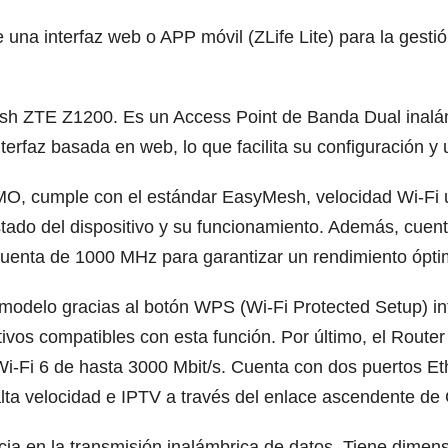
 una interfaz web o APP móvil (ZLife Lite) para la gesti
Mesh ZTE Z1200. Es un Access Point de Banda Dual inalám
erfaz basada en web, lo que facilita su configuración y 
IMO, cumple con el estándar EasyMesh, velocidad Wi-Fi u
tado del dispositivo y su funcionamiento. Además, cue
cuenta de 1000 MHz para garantizar un rendimiento ópti
odelo gracias al botón WPS (Wi-Fi Protected Setup) inte
tivos compatibles con esta función. Por último, el Rou
i-Fi 6 de hasta 3000 Mbit/s. Cuenta con dos puertos Et
alta velocidad e IPTV a través del enlace ascendente de
cia en la transmisión inalámbrica de datos. Tiene dime