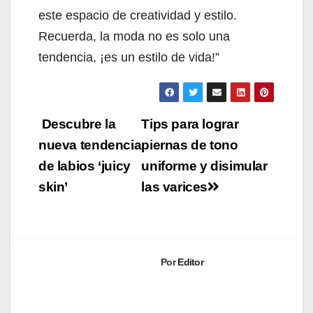
este espacio de creatividad y estilo.
Recuerda, la moda no es solo una
tendencia, ¡es un estilo de vida!”
Navegación
Descubre la
Tips para lograr
de
nueva tendencia
piernas de tono
de labios ‘juicy
uniforme y disimular
entradas
skin’
las varices
Por
Editor