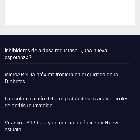
qued
EDITOR
an
bien
con
sand
alias
plana
Inhibidores de aldosa reductasa: ¿una nueva
s y
esperanza?
capaz
os
MicroARN: la próxima frontera en el cuidado de la
pequ
Diabetes
eños
La contaminación del aire podría desencadenar brotes
de artritis reumatoide
Vitamina B12 baja y demencia: qué dice un Nuevo
estudio