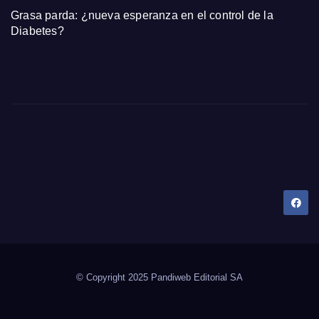
Grasa parda: ¿nueva esperanza en el control de la
Diabetes?
Dany Tips
Salud, Belleza, Bienestar y más…
© Copyright 2025 Pandiweb Editorial SA