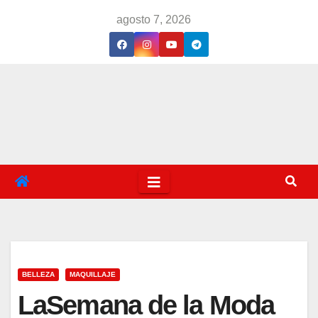
Saltar
agosto 7, 2026
al
contenido
BELLEZA
MAQUILLAJE
LaSemana de la Moda