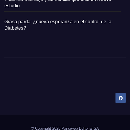
estudio
Grasa parda: ¿nueva esperanza en el control de la
Diabetes?
Dany Tips
Salud, Belleza, Bienestar y más…
© Copyright 2025 Pandiweb Editorial SA