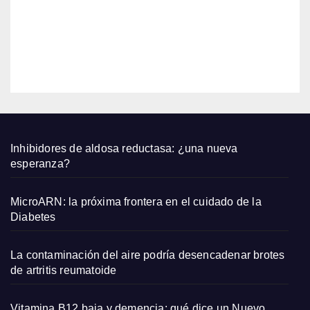
Zara
2026
que
qued
EDITOR
an
bien
con
sand
alias
plana
Inhibidores de aldosa reductasa: ¿una nueva
s y
esperanza?
capaz
os
MicroARN: la próxima frontera en el cuidado de la
pequ
Diabetes
eños
La contaminación del aire podría desencadenar brotes
de artritis reumatoide
Vitamina B12 baja y demencia: qué dice un Nuevo