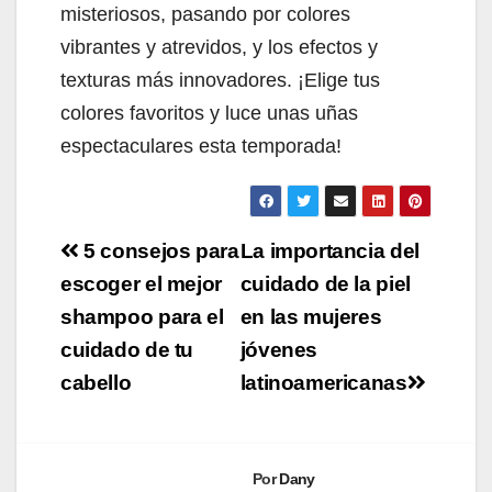
misteriosos, pasando por colores
vibrantes y atrevidos, y los efectos y
texturas más innovadores. ¡Elige tus
colores favoritos y luce unas uñas
espectaculares esta temporada!
Navegación
5 consejos para
La importancia del
de
escoger el mejor
cuidado de la piel
shampoo para el
en las mujeres
entradas
cuidado de tu
jóvenes
cabello
latinoamericanas
Por
Dany