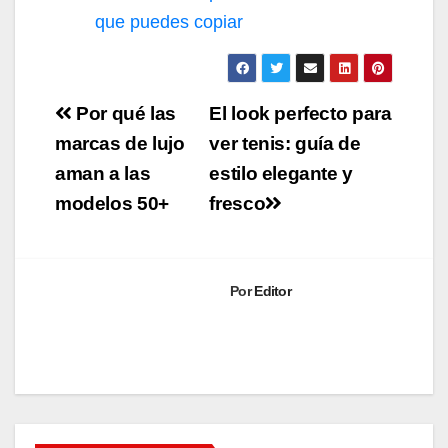
que puedes copiar
Navegación
Por qué las
El look perfecto para
de
marcas de lujo
ver tenis: guía de
aman a las
estilo elegante y
entradas
modelos 50+
fresco
Por
Editor