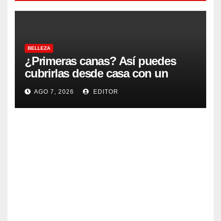
BELLEZA
¿Primeras canas? Así puedes
cubrirlas desde casa con un
acabado natural
AGO 7, 2026
EDITOR
BELLEZA
Cóm
o
lavar
AGO
tu
cabel
6,
lo de
2026
la
forma
EDITOR
MUJERES
corre
Ciclis
cta