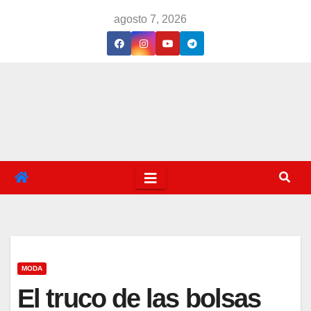
Saltar
agosto 7, 2026
al
contenido
MODA
El truco de las bolsas