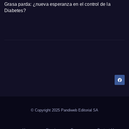
Grasa parda: ¿nueva esperanza en el control de la
Diabetes?
Dany Tips
Salud, Belleza, Bienestar y más…
© Copyright 2025 Pandiweb Editorial SA