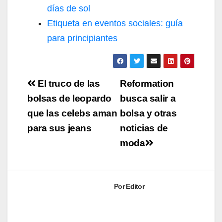
días de sol
Etiqueta en eventos sociales: guía
para principiantes
Navegación
El truco de las
Reformation
de
bolsas de leopardo
busca salir a
que las celebs aman
bolsa y otras
entradas
para sus jeans
noticias de
moda
Por
Editor