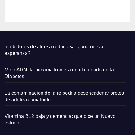
qued
EDITOR
an
bien
con
sand
alias
plana
Inhibidores de aldosa reductasa: ¿una nueva
s y
esperanza?
capaz
os
MicroARN: la próxima frontera en el cuidado de la
pequ
Diabetes
eños
La contaminación del aire podría desencadenar brotes
de artritis reumatoide
Vitamina B12 baja y demencia: qué dice un Nuevo
estudio