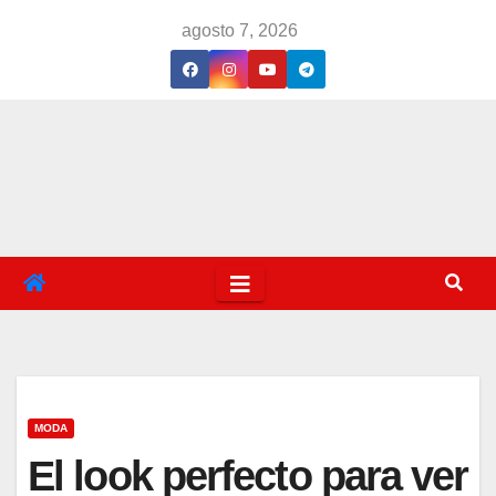
Saltar
agosto 7, 2026
al
contenido
MODA
El look perfecto para ver