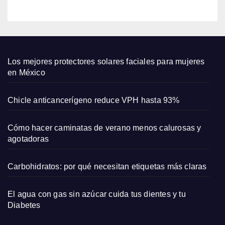
emba
razo
y su
amor
por
Los mejores protectores solares faciales para mujeres
las
en México
come
dias
Chicle anticancerígeno reduce VPH hasta 93%
romá
ntica
Cómo hacer caminatas de verano menos calurosas y
s
agotadoras
Carbohidratos: por qué necesitan etiquetas más claras
El agua con gas sin azúcar cuida tus dientes y tu
Diabetes