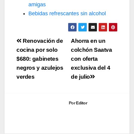
amigas
Bebidas refrescantes sin alcohol
Navegación
Renovación de
Ahorra en un
de
cocina por solo
colchón Saatva
$680: gabinetes
con oferta
entradas
negros y azulejos
exclusiva del 4
verdes
de julio
Por
Editor