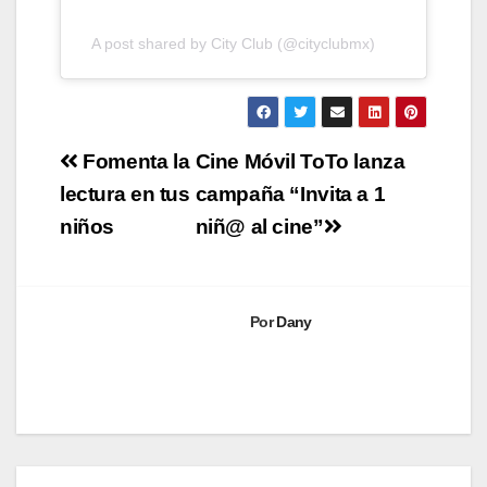
A post shared by City Club (@cityclubmx)
Navegación
Fomenta la
Cine Móvil ToTo lanza
de
lectura en tus
campaña “Invita a 1
niños
niñ@ al cine”
entradas
Por
Dany