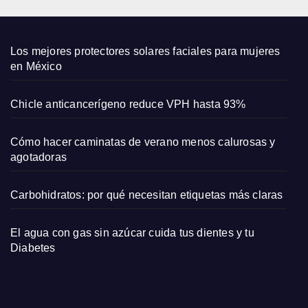
y su
amor
por
Los mejores protectores solares faciales para mujeres
las
en México
come
dias
Chicle anticancerígeno reduce VPH hasta 93%
romá
ntica
Cómo hacer caminatas de verano menos calurosas y
s
agotadoras
Carbohidratos: por qué necesitan etiquetas más claras
El agua con gas sin azúcar cuida tus dientes y tu
Diabetes