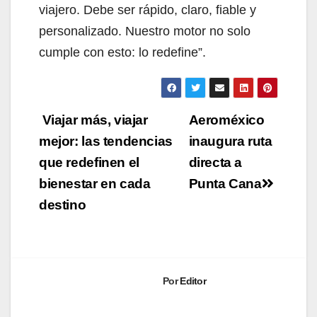
viajero. Debe ser rápido, claro, fiable y
personalizado. Nuestro motor no solo
cumple con esto: lo redefine”.
Navegación
Viajar más, viajar
Aeroméxico
de
mejor: las tendencias
inaugura ruta
que redefinen el
directa a
entradas
bienestar en cada
Punta Cana
destino
Por
Editor