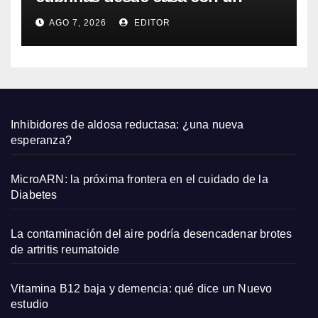
o
acabado natural
blanc
AGO 7, 2026
EDITOR
o
Inhibidores de aldosa reductasa: ¿una nueva
esperanza?
MicroARN: la próxima frontera en el cuidado de la
Diabetes
La contaminación del aire podría desencadenar brotes
de artritis reumatoide
Vitamina B12 baja y demencia: qué dice un Nuevo
estudio