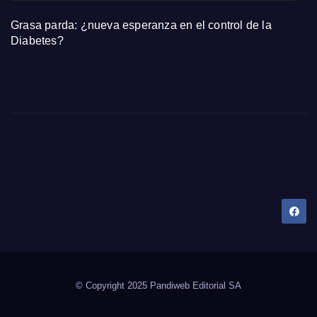
Grasa parda: ¿nueva esperanza en el control de la
Diabetes?
Dany Tips
Salud, Belleza, Bienestar y más…
© Copyright 2025 Pandiweb Editorial SA