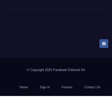
Dany Tips
Salud, Belleza, Bienestar y más…
© Copyright 2025 Pandiweb Editorial SA
Home
Sign in
Forums
Contact Us