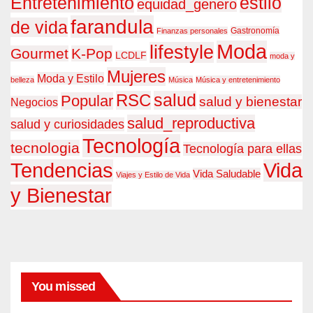
estilo
Entretenimiento
equidad_genero
farandula
de vida
Gastronomía
Finanzas personales
Moda
lifestyle
Gourmet
K-Pop
LCDLF
moda y
Mujeres
Moda y Estilo
belleza
Música
Música y entretenimiento
RSC
salud
Popular
salud y bienestar
Negocios
salud_reproductiva
salud y curiosidades
Tecnología
tecnologia
Tecnología para ellas
Tendencias
Vida
Vida Saludable
Viajes y Estilo de Vida
y Bienestar
You missed
FARANDULA
El