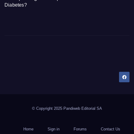
Diabetes?
Dany Tips
Salud, Belleza, Bienestar y más…
© Copyright 2025 Pandiweb Editorial SA
Home
Sign in
Forums
Contact Us