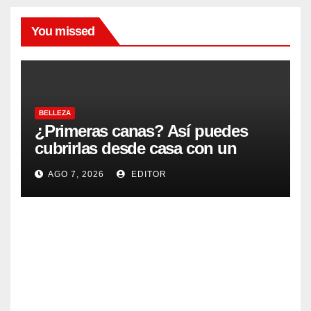
You missed
BELLEZA
¿Primeras canas? Así puedes
cubrirlas desde casa con un
acabado natural
AGO 7, 2026
EDITOR
BELLEZA
Cóm
o
lavar
AGO
tu
cabel
6,
lo de
2026
la