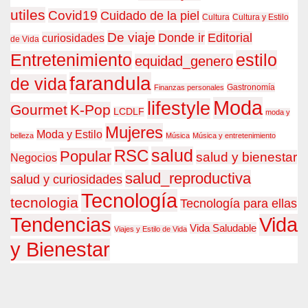
utiles
Covid19
Cuidado de la piel
Cultura
Cultura y Estilo
De viaje
Donde ir
Editorial
curiosidades
de Vida
estilo
Entretenimiento
equidad_genero
farandula
de vida
Gastronomía
Finanzas personales
Moda
lifestyle
Gourmet
K-Pop
LCDLF
moda y
Mujeres
Moda y Estilo
belleza
Música
Música y entretenimiento
RSC
salud
Popular
salud y bienestar
Negocios
salud_reproductiva
salud y curiosidades
Tecnología
tecnologia
Tecnología para ellas
Tendencias
Vida
Vida Saludable
Viajes y Estilo de Vida
y Bienestar