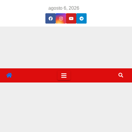
Saltar
agosto 6, 2026
al
contenido
famo
sos