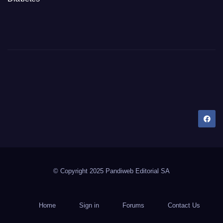
Dany Tips
Salud, Belleza, Bienestar y más…
© Copyright 2025 Pandiweb Editorial SA
Home
Sign in
Forums
Contact Us