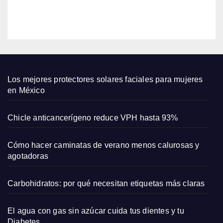
star
EDITOR
en el
emba
razo
y su
amor
por
Los mejores protectores solares faciales para mujeres
las
en México
come
dias
Chicle anticancerígeno reduce VPH hasta 93%
romá
ntica
Cómo hacer caminatas de verano menos calurosas y
s
agotadoras
Carbohidratos: por qué necesitan etiquetas más claras
El agua con gas sin azúcar cuida tus dientes y tu
Diabetes