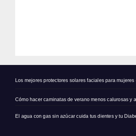
er y
Garn
AGO
AGO
su
er: el
nuev
5,
platil
5,
a
o qu
2026
2026
colec
la
ción:
hace
EDITOR
EDITOR
un
fam
estilo
sa e
que
la
empo
coci
dera
a
Los mejores protectores solares faciales para mujeres
Cómo hacer caminatas de verano menos calurosas y 
El agua con gas sin azúcar cuida tus dientes y tu Diab