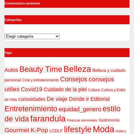
Comentarios recientes
Categorías
Categorías
Tags
Belleza
Beauty Time
Autos
Belleza y cuidado
Consejos
consejos
personal
Cine y entretenimiento
utiles
Covid19
Cuidado de la piel
Cultura
Cultura y Estilo
De viaje
Donde ir
Editorial
curiosidades
de Vida
estilo
Entretenimiento
equidad_genero
farandula
de vida
Gastronomía
Finanzas personales
Moda
lifestyle
Gourmet
K-Pop
LCDLF
moda y