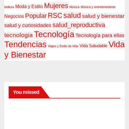
Mujeres
Moda y Estilo
belleza
Música
Música y entretenimiento
RSC
salud
Popular
salud y bienestar
Negocios
salud_reproductiva
salud y curiosidades
Tecnología
tecnologia
Tecnología para ellas
Tendencias
Vida
Vida Saludable
Viajes y Estilo de Vida
y Bienestar
You missed
MODA
Keke
Palm
er y
AGO
su
nuev
5,