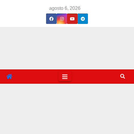
Saltar
agosto 6, 2026
al
contenido
carb
ohidr
atos