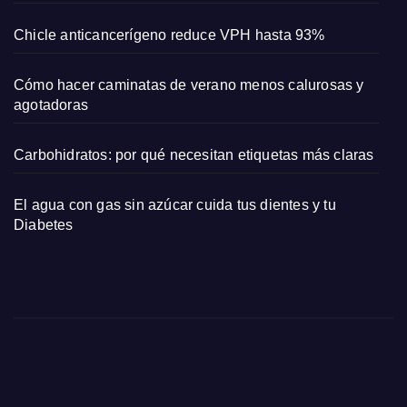
come
dias
Chicle anticancerígeno reduce VPH hasta 93%
romá
ntica
Cómo hacer caminatas de verano menos calurosas y
s
agotadoras
Carbohidratos: por qué necesitan etiquetas más claras
El agua con gas sin azúcar cuida tus dientes y tu
Diabetes