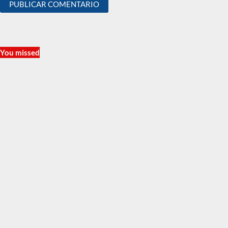
You missed
Moda
Keke Palmer y
su nueva
colección: un
estilo que
empodera
Ago 5, 2026
Editor
farandula
Jennifer
Garner: el
platillo que la