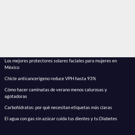
revela su
bienestar en el
embarazo y su
amor por las
comedias
románticas
Ago 5, 2026
Editor
Los mejores protectores solares faciales para mujeres en
México
Chicle anticancerígeno reduce VPH hasta 93%
Cómo hacer caminatas de verano menos calurosas y
agotadoras
Carbohidratos: por qué necesitan etiquetas más claras
El agua con gas sin azúcar cuida tus dientes y tu Diabetes