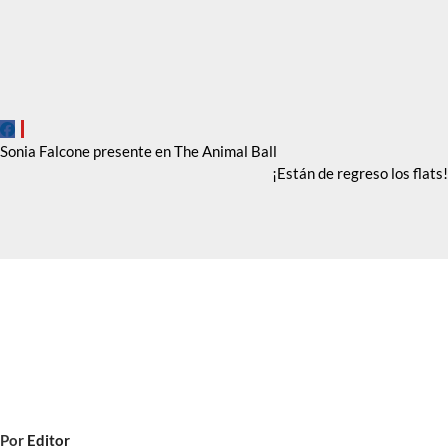
Navegación
Sonia Falcone presente en The Animal Ball
¡Están de regreso los flats!
de
entradas
Por
Editor