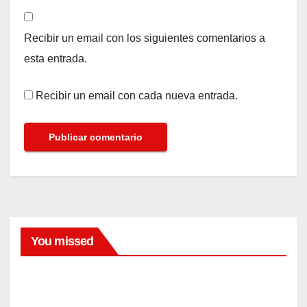
Recibir un email con los siguientes comentarios a
esta entrada.
Recibir un email con cada nueva entrada.
You missed
MODA
Keke
Palm
er y
AGO