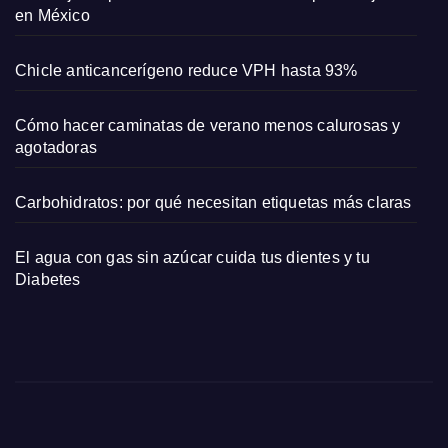
las
en México
come
dias
Chicle anticancerígeno reduce VPH hasta 93%
romá
ntica
Cómo hacer caminatas de verano menos calurosas y
s
agotadoras
Carbohidratos: por qué necesitan etiquetas más claras
El agua con gas sin azúcar cuida tus dientes y tu
Diabetes