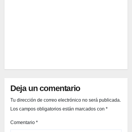
are
arte
de
DIC 9,
regal
ar
2025
ritual
es: la
EDITOR
guía
pro
de
giftin
g
Deja un comentario
para
tu
Tu dirección de correo electrónico no será publicada.
amig
a
Los campos obligatorios están marcados con
*
más
Comentario
*
welln