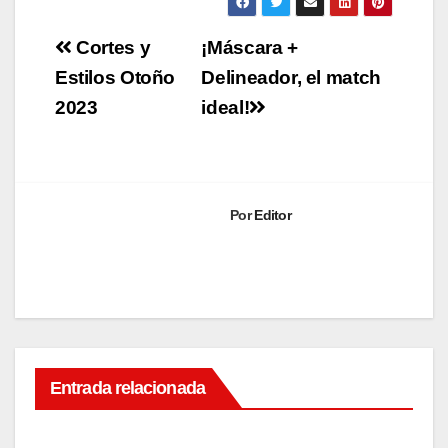
Navegación
Cortes y
¡Máscara +
de
Estilos Otoño
Delineador, el match
2023
ideal!
entradas
Por
Editor
BEAUTY
Entrada relacionada
TIME
Por
qué