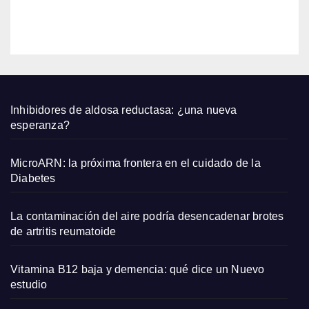
qued
EDITOR
an
bien
con
sand
alias
plana
Inhibidores de aldosa reductasa: ¿una nueva
s y
esperanza?
capaz
os
MicroARN: la próxima frontera en el cuidado de la
pequ
Diabetes
eños
La contaminación del aire podría desencadenar brotes
de artritis reumatoide
Vitamina B12 baja y demencia: qué dice un Nuevo
estudio