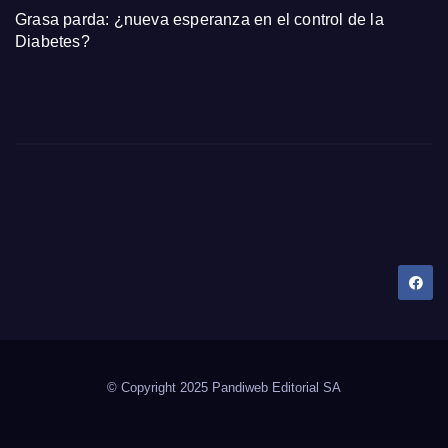
Grasa parda: ¿nueva esperanza en el control de la
Diabetes?
Dany Tips
Salud, Belleza, Bienestar y más…
© Copyright 2025 Pandiweb Editorial SA