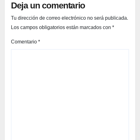
Deja un comentario
para
tu
Tu dirección de correo electrónico no será publicada.
amig
a
Los campos obligatorios están marcados con
*
más
Comentario
*
welln
ess