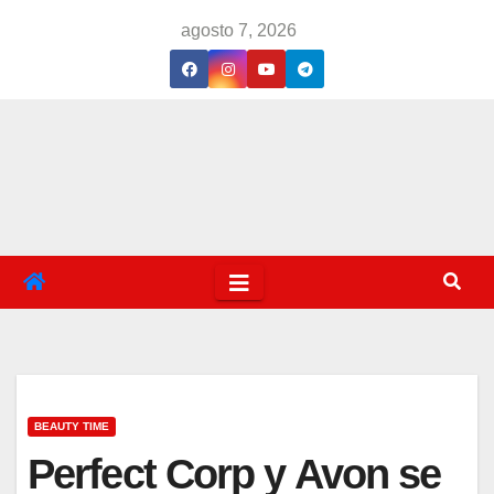
Saltar
agosto 7, 2026
al
contenido
BEAUTY TIME
Perfect Corp y Avon se