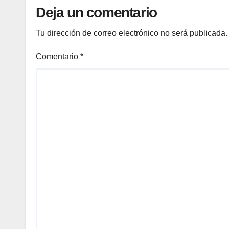
Deja un comentario
r es
de
Tu dirección de correo electrónico no será publicada.
una
marc
Comentario
*
a
espa
ñola
que
conq
uista
a las
celeb
ridad
es