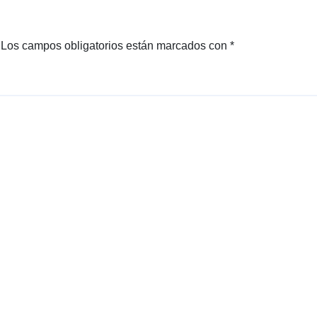
versá
til
Los campos obligatorios están marcados con
*
para
cualq
uier
temp
orada
en
Méxic
o